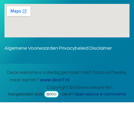
Algemene Voorwaarden
Privacybeleid
Disclaimer
Deze website is volledig gemaakt met Odoo software,
meer weten?
www.dooIT.nl
​Copyright © eServiceware BV
Aangeboden door
- De #1
Open source e-commerce