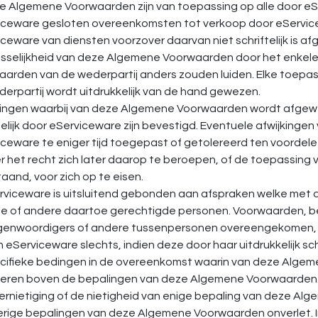
ze Algemene Voorwaarden zijn van toepassing op alle door 
iceware gesloten overeenkomsten tot verkoop door eServicew
ceware van diensten voorzover daarvan niet schriftelijk is 
sselijkheid van deze Algemene Voorwaarden door het enkele 
aarden van de wederpartij anders zouden luiden. Elke toepa
erpartij wordt uitdrukkelijk van de hand gewezen.
ingen waarbij van
deze Algemene Voorwaarden wordt afgeweken
telijk door eServiceware zijn bevestigd. Eventuele afwijkin
ceware te eniger tijd toegepast of getolereerd ten voordele
 het recht zich later daarop te beroepen, of de toepassing va
aand, voor zich op te eisen.
rviceware is uitsluitend gebonden aan afspraken welke met d
tie of andere daartoe gerechtigde personen. Voorwaarden, b
genwoordigers of andere tussenpersonen overeengekomen, 
 eServiceware slechts, indien deze door haar uitdrukkelijk schri
ecifieke bedingen in de overeenkomst waarin van deze Alg
leren boven de bepalingen van deze Algemene Voorwaarden
vernietiging of de nietigheid van enige bepaling van deze A
rige bepalingen van deze Algemene Voorwaarden onverlet. Ing