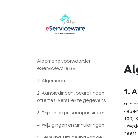
Overslaan naar inhoud
AccountView 
Algemene voorwaarden
Al
eServiceware BV
1. Algemeen
1. 
2. Aanbiedingen, begrotingen,
offertes, verstrekte gegevens
a. In
- eSe
3. Prijzen en prijsaanpassingen
100, 
4. Wijzigingen en annuleringen
- Wede
heeft 
5. Levering, uitvoering van de