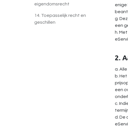
eigendomsrecht
enige
beant
14. Toepasselijk recht en
g. De
geschillen
een g
h. Me
eServ
2. 
a. All
b. Het
prijso
een ov
onderh
c. Ind
termij
d. De 
eServi