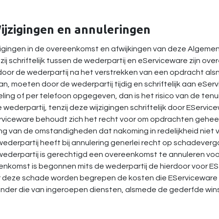
Wijzigingen en annuleringen
zigingen in de overeenkomst en afwijkingen van deze Algemen
 zij schriftelijk tussen de wederpartij en eServiceware zijn o
door de wederpartij na het verstrekken van een opdracht alsn
n, moeten door de wederpartij tijdig en schriftelijk aan eSer
ing of per telefoon opgegeven, dan is het risico van de tenui
 wederpartij, tenzij deze wijzigingen schriftelijk door EServic
rviceware behoudt zich het recht voor om opdrachten geheel 
ing van de omstandigheden dat nakoming in redelijkheid niet
wederpartij heeft bij annulering generlei recht op schadeverg
wederpartij is gerechtigd een overeenkomst te annuleren vo
enkomst is begonnen mits de wederpartij de hierdoor voor E
 deze schade worden begrepen de kosten die EServiceware r
nder die van ingeroepen diensten, alsmede de gederfde wins