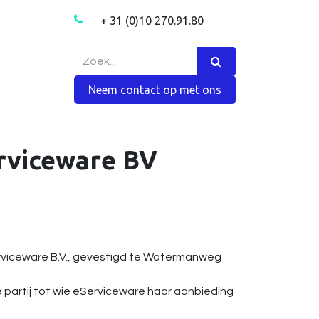
+ 31 (0)10 270.91.80
ns
Meer
Contact
Vacatures
Shop
Neem contact op met ons
rviceware BV
rviceware B.V., gevestigd te Watermanweg
e partij tot wie eServiceware haar aanbieding