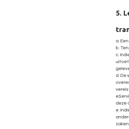
5. L
tra
a. Een
b. Ten
c. Ind
uitoef
geleve
d. De 
overee
vereis
eServi
deze o
e. Ind
andere
zaken