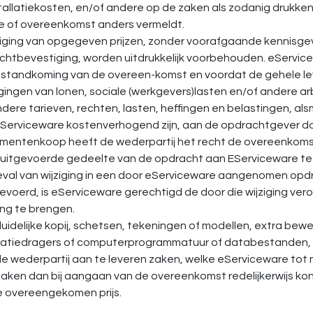
tallatiekosten, en/of andere op de zaken als zodanig drukken
te of overeenkomst anders vermeldt.
ziging van opgegeven prijzen, zonder voorafgaande kennisge
htbevestiging, worden uitdrukkelijk voorbehouden. eServicew
tstandkoming van de overeen-komst en voordat de gehele l
gingen van lonen, sociale (werkgevers)lasten en/of andere 
dere tarieven, rechten, lasten, heffingen en belastingen, als
Serviceware kostenverhogend zijn, aan de opdrachtgever door
mentenkoop heeft de wederpartij het recht de overeenkoms
 uitgevoerde gedeelte van de opdracht aan EServiceware te
geval van wijziging in een door eServiceware aangenomen opdr
voerd, is eServiceware gerechtigd de door die wijziging ver
ng te brengen.
uidelijke kopij, schetsen, tekeningen of modellen, extra bewe
matiedragers of computerprogrammatuur of databestanden, o
de wederpartij aan te leveren zaken, welke eServiceware t
ken dan bij aangaan van de overeenkomst redelijkerwijs kon 
e overeengekomen prijs.