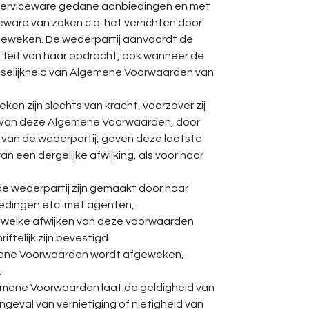
eServiceware gedane aanbiedingen en met
are van zaken c.q. het verrichten door
afgeweken. De wederpartij aanvaardt de
feit van haar opdracht, ook wanneer de
sselijkheid van Algemene Voorwaarden van
 zijn slechts van kracht, voorzover zij
gen van deze Algemene Voorwaarden, door
 van de wederpartij, geven deze laatste
n een dergelijke afwijking, als voor haar
e wederpartij zijn gemaakt door haar
edingen etc. met agenten,
welke afwijken van deze voorwaarden
ftelijk zijn bevestigd.
emene Voorwaarden wordt afgeweken,
.
lgemene Voorwaarden laat de geldigheid van
eval van vernietiging of nietigheid van