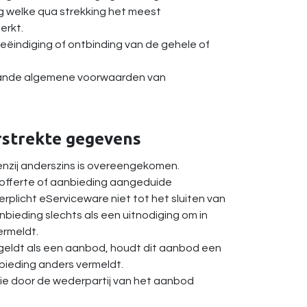
 welke qua strekking het meest
erkt.
ëindiging of ontbinding van de gehele of
gaande algemene voorwaarden van
erstrekte gegevens
 tenzij anderszins is overeengekomen.
t offerte of aanbieding aangeduide
erplicht eServiceware niet tot het sluiten van
bieding slechts als een uitnodiging om in
ermeldt.
et geldt als een aanbod, houdt dit aanbod een
nbieding anders vermeldt.
tie door de wederpartij van het aanbod