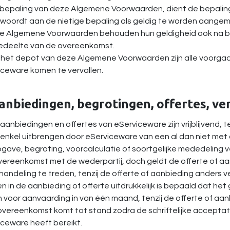
 bepaling van deze Algemene Voorwaarden, dient de bepaling
woordt aan de nietige bepaling als geldig te worden aangem
ze Algemene Voorwaarden behouden hun geldigheid ook na be
edeelte van de overeenkomst.
t het depot van deze Algemene Voorwaarden zijn alle voor
iceware komen te vervallen.
Aanbiedingen, begrotingen, offertes, v
e aanbiedingen en offertes van eServiceware zijn vrijblijvend,
 enkel uitbrengen door eServiceware van een al dan niet me
pgave, begroting, voorcalculatie of soortgelijke mededeling v
ereenkomst met de wederpartij, doch geldt de offerte of aan
andeling te treden, tenzij de offerte of aanbieding anders v
ien in de aanbieding of offerte uitdrukkelijk is bepaald dat h
n voor aanvaarding in van één maand, tenzij de offerte of aa
overeenkomst komt tot stand zodra de schriftelijke accepta
ceware heeft bereikt.