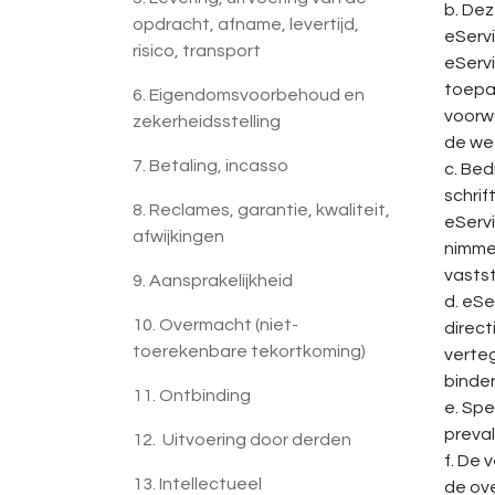
b. De
opdracht, afname, levertijd,
eServ
risico, transport
eServi
toepa
6. Eigendomsvoorbehoud en
voorw
zekerheidsstelling
de wed
7. Betaling, incasso
c. Bed
schrif
8. Reclames, garantie, kwaliteit,
eServi
afwijkingen
nimmer
vastst
9. Aansprakelijkheid
d. eSe
10. Overmacht (niet-
direc
toerekenbare tekortkoming)
verte
binden
11. Ontbinding
e. Sp
preva
12. Uitvoering door derden
f. De 
13. Intellectueel
de ove