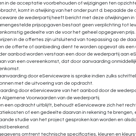
ien in de acceptatie voorbehouden of wijzigingen ten opzich
racht, komt in afwijking van het onder punt d. bepaalde de
ceware de wederpartij heeft bericht met deze afwijkingen in
 samengestelde prijsopgaven bestaat geen verplichting tot l
enkomstig gedeelte van de voor het geheel opgegeven prijs.
prijzen in de offertes zijn uitsluitend van toepassing op de 
ien de offerte of aanbieding dient te worden opgevat als een
nder aanbod worden verstaan een door de wederpartij aan eS
an van een overeenkomst, dat door aanvaarding onmiddellijk 
enkomst.
 aanvaarding door eServiceware is sprake indien zulks schriftel
gonnen met de uitvoering van de opdracht.
vaarding door eServiceware van het aanbod door de wederpart
e Algemene Voorwaarden van de wederpartij.
ien een opdracht uitblijft, behoudt eServiceware zich het re
atiekosten of een gedeelte daarvan in rekening te brengen,
aande studie van het project gesproken kan worden en alsdan
kheid berekend.
e gegevens omtrent technische specificaties, kleuren en kleurst