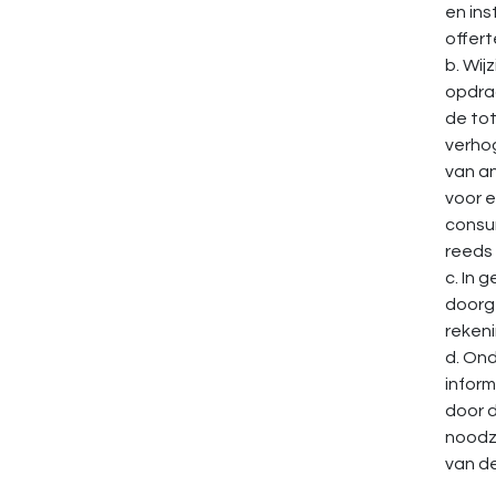
en ins
offer
b. Wij
opdrac
de to
verho
van an
voor e
consu
reeds
c. In 
doorge
rekeni
d. Ond
infor
door 
noodza
van d