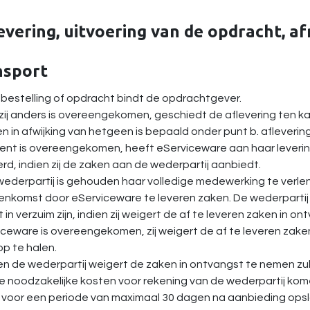
evering, uitvoering van de opdracht, afn
nsport
 bestelling of opdracht bindt de opdrachtgever.
zij anders is overeengekomen, geschiedt de aflevering ten k
ien in afwijking van hetgeen is bepaald onder punt b. afleverin
ent is overeengekomen, heeft eServiceware aan haar levering
rd, indien zij de zaken aan de wederpartij aanbiedt.
wederpartij is gehouden haar volledige medewerking te verle
nkomst door eServiceware te leveren zaken. De wederpartij z
t in verzuim zijn, indien zij weigert de af te leveren zaken in o
ceware is overeengekomen, zij weigert de af te leveren zake
p te halen.
ien de wederpartij weigert de zaken in ontvangst te nemen zu
 noodzakelijke kosten voor rekening van de wederpartij kome
 voor een periode van maximaal 30 dagen na aanbieding opsl