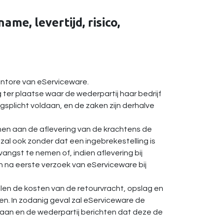
ame, levertijd, risico,
antore van eServiceware.
g ter plaatse waar de wederpartij haar bedrijf
splicht voldaan, en de zaken zijn derhalve
nen aan de aflevering van de krachtens de
al ook zonder dat een ingebrekestelling is
ntvangst te nemen of, indien aflevering bij
n na eerste verzoek van eServiceware bij
llen de kosten van de retourvracht, opslag en
n. In zodanig geval zal eServiceware de
aan en de wederpartij berichten dat deze de