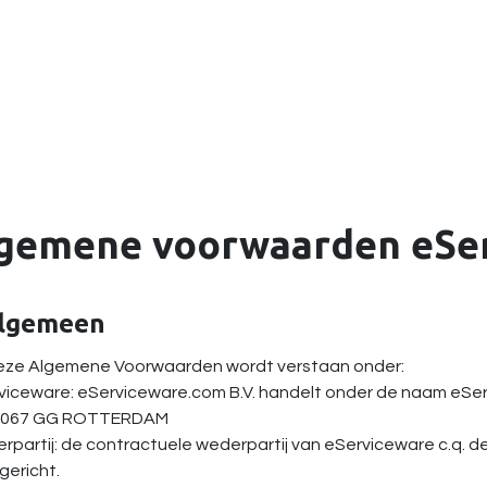
Implementatie
Kennisportal
Blogs/Referenties
Over o
gemene voorwaarden eSe
Algemeen
 deze Algemene Voorwaarden wordt verstaan onder:
rviceware: eServiceware.com B.V. handelt onder de naam eSe
3067 GG ROTTERDAM
rpartij: de contractuele wederpartij van eServiceware c.q. d
gericht.