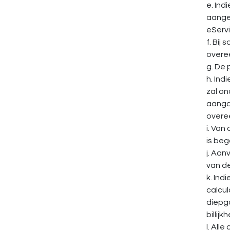
e. Ind
aangeb
eServi
f. Bij
overe
g. De 
h. Ind
zal o
aanga
overe
i. Van
is be
j. Aan
van d
k. Ind
calcul
diepg
billij
l. All