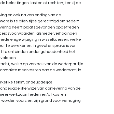
de belastingen, lasten of rechten, tenzij de
ving en ook na verzending van de
are is te allen tijde gerechtigd om sedert
evering heeft plaatsgevonden opgetreden
arbeidsvoorwaarden, alsmede verhogingen
mede enige wijziging in wisselkoersen, welke
 te berekenen. In geval er sprake is van
t te ontbinden onder gehoudenheid het
 voldoen.
acht, welke op verzoek van de wederpartij is
oorzaakte meerkosten aan de wederpartij in
rkelijke tekst, ondeugdelijke
ndeugdelijke wijze van aanlevering van de
ot meer werkzaamheden en/of kosten
worden voorzien, zijn grond voor verhoging