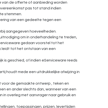
te van de offerte of aanbieding worden
 overeenkomst pas tot stand indien
 te stemmen.
evering van een gedeelte tegen een
daarbij aangegeven hoeveelheden.
 uitnodiging om in onderhandeling te treden,
erviceware gedaan voorstel tot het
leidt tot het ontstaan van een
ijk is geschied, of indien eServiceware reeds
ij houdt mede een uitdrukkelijke afwijzing in
cht voor de gemaakte ontwerp , teken en
 een en ander slechts dan, wanneer van een
 in overleg met aanvrager naar gebruik en
ellingen, toepassingen, prijzen, levertijden