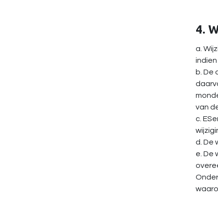
4. 
a. Wij
indien
b. De 
daarva
mondel
van de
c. ESe
wijzig
d. De 
e. De 
overe
Onder
waaro