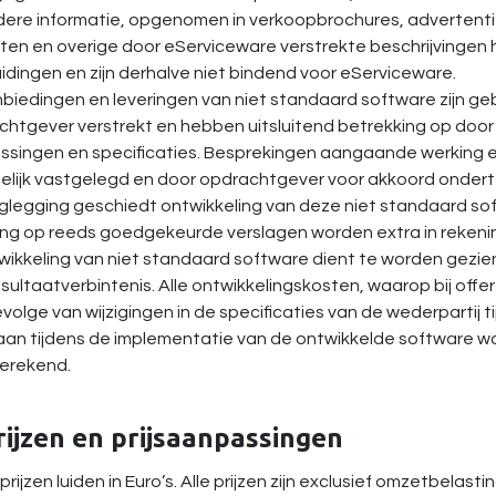
ere informatie, opgenomen in verkoopbrochures, advertentie
ijsten en overige door eServiceware verstrekte beschrijvinge
dingen en zijn derhalve niet bindend voor eServiceware.
nbiedingen en leveringen van niet standaard software zijn g
htgever verstrekt en hebben uitsluitend betrekking op door
ssingen en specificaties. Besprekingen aangaande werking e
telijk vastgelegd en door opdrachtgever voor akkoord ondert
glegging geschiedt ontwikkeling van deze niet standaard sof
ing op reeds goedgekeurde verslagen worden extra in rekenin
wikkeling van niet standaard software dient te worden gezien
sultaatverbintenis. Alle ontwikkelingskosten, waarop bij off
volge van wijzigingen in de specificaties van de wederpartij 
an tijdens de implementatie van de ontwikkelde software wo
erekend.
rijzen en prijsaanpassingen
e prijzen luiden in Euro’s. Alle prijzen zijn exclusief omzetbel