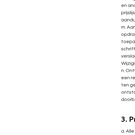
en and
prijsl
aandui
m. Aa
opdrac
toepa
schrif
versla
Wijzig
n. Ont
een re
ten ge
ontsta
doorb
3. P
a. All