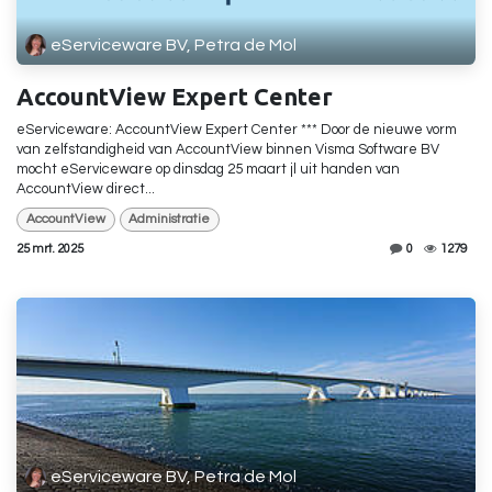
eServiceware BV, Petra de Mol
AccountView Expert Center
eServiceware: AccountView Expert Center *** Door de nieuwe vorm
van zelfstandigheid van AccountView binnen Visma Software BV
mocht eServiceware op dinsdag 25 maart jl uit handen van
AccountView direct...
AccountView
Administratie
25 mrt. 2025
0
1279
eServiceware BV, Petra de Mol