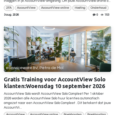
inloggen in je AccountView-omgeving. Om jouw AccountView online o...
2FA
AccountView
AccountView online
Hosting
Onderhoud
3 aug. 2026
0
153
eServiceware BV, Petra de Mol
Gratis Training voor AccountView Solo
klanten:Woensdag 10 september 2026
AccountView Solo wordt AccountView Solo Compleet Per 1 oktober
2026 worden alle AccountView Solo huur licenties automatisch
omgezet naar een AccountView Solo Compleet . Dit betekent dat jouw
AccountVi...
AccountView
AccountView online
Boekhouden
Boekhouding