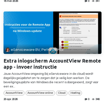
18 mei 2026
0
341
eServiceware BV, Petra de Mol
Extra inlogscherm AccountView Remote
app - invoer instructie
Jouw AccountView omgeving (bij eServiceware in de cloud) wordt
dagelijks geüpdatet om te zorgen dat je veilig kan werken. De
beveiligingsupdate van Windows die recent is doorgevoerd, zorgt voor
een ex...
AccountView
AccountView online
Cloud
Hosting
20 apr. 2026
0
346