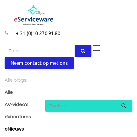
Overslaan naar inhoud
+ 31 (0)10 270.91.80
Neem contact op met ons
Alle blogs:
Alle
AV-video's
eVacatures
eNieuws