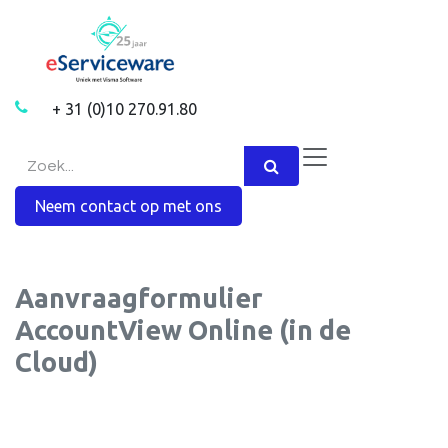
Overslaan naar inhoud
+ 31 (0)10 270.91.80
Neem contact op met ons
Aanvraagformulier
AccountView Online (in de
Cloud)