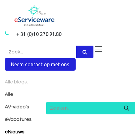
Overslaan naar inhoud
+ 31 (0)10 270.91.80
Neem contact op met ons
Alle blogs:
Alle
AV-video's
eVacatures
eNieuws