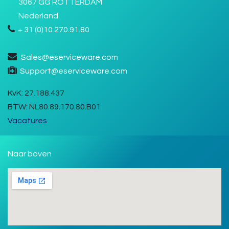
3067 GG ROTTERDAM
Nederland
+ 31 (0)10 270.91.80
Sales@eserviceware.com
Support@eserviceware.com
KvK
: 27.188.437
BTW:
NL80.89.170.80.B01
Vacatures
Naar boven