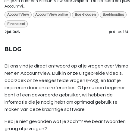
omgezet naar een AccountView Solo Compleet . Dit betekent dat jouw
AccountVi...
AccountView
AccountView online
Boekhouden
Boekhouding
Financieel
2 jul. 2026
0
134
BLOG
Bij ons vind je direct antwoord op al je vragen over Visma
Net en AccountView. Duik in onze uitgebreide video’s,
doorzoek onze veelgestelde vragen (FAQ), en laat je
inspireren door onze referenties. Of je nu een beginner
bent of een gevorderde gebruiker, wij hebben de
informatie die je nodig hebt om optimaal gebruik te
maken van deze krachtige software.
Heb je niet gevonden wat je zocht? We beantwoorden
graag al je vragen?