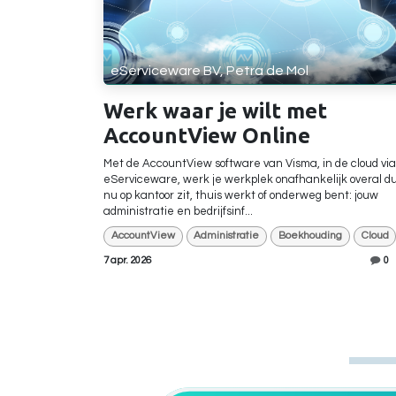
eServiceware BV, Petra de Mol
Werk waar je wilt met
AccountView Online
Met de AccountView software van Visma, in de cloud via
eServiceware, werk je werkplek onafhankelijk overal dus
nu op kantoor zit, thuis werkt of onderweg bent: jouw
administratie en bedrijfsinf...
AccountView
Administratie
Boekhouding
Cloud
7 apr. 2026
0