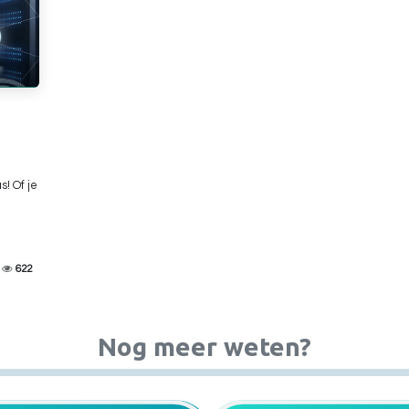
! Of je
622
Nog meer weten?