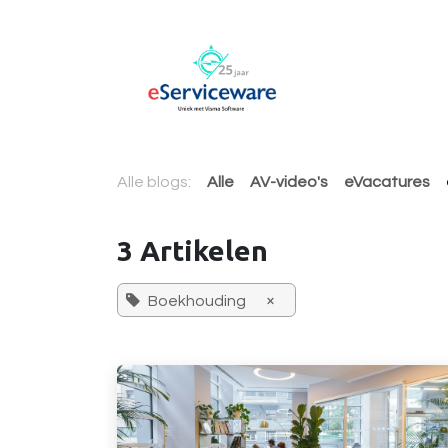
Overslaan naar inhoud
AccountView 
Alle blogs:
Alle
AV-video's
eVacatures
3 Artikelen
×
Boekhouding