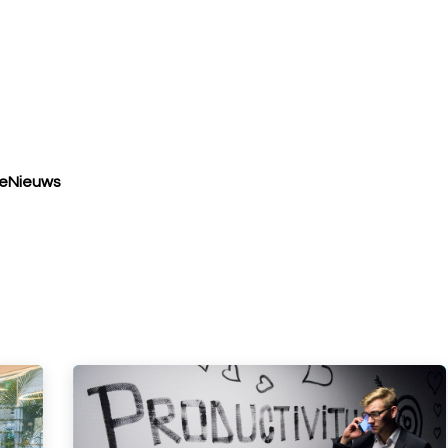
Implementatie
Kennisportal
Blogs/Referenties
Over o
eNieuws