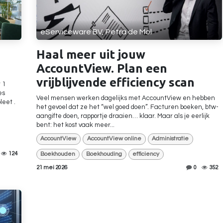
eServiceware BV, Petra de Mol
Haal meer uit jouw
AccountView. Plan een
vrijblijvende efficiency scan
 1
es
Veel mensen werken dagelijks met AccountView en hebben
eet .
het gevoel dat ze het “wel goed doen”. Facturen boeken, btw-
aangifte doen, rapportje draaien… klaar. Maar als je eerlijk
bent: het kost vaak meer...
AccountView
AccountView online
Administratie
Boekhouden
Boekhouding
efficiency
124
21 mei 2026
0
352