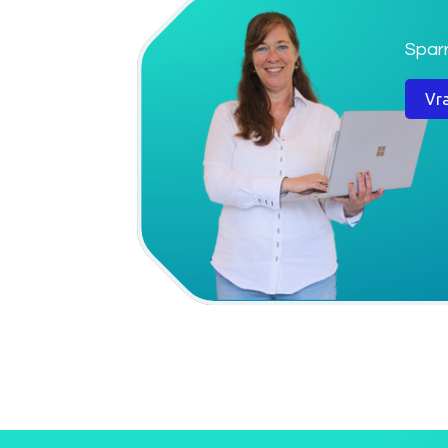
​Spar
Vr