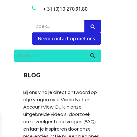
+ 31 (0)10 270.91.80
ns
Meer
Contact
Vacatures
Shop
Neem contact op met ons
BLOG
Bij ons vind je direct antwoord op
al je vragen over Visma Net en
AccountView. Duik in onze
uitgebreide video’s, doorzoek
onze veelgestelde vragen (FAQ),
en laat je inspireren door onze
referenties. Of je nu een beginner