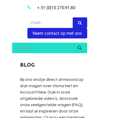
+ 31 (0)10 270.91.80
ns
Meer
Contact
Vacatures
Shop
Neem contact op met ons
BLOG
Bij ons vind je direct antwoord op
al je vragen over Visma Net en
AccountView. Duik in onze
uitgebreide video’s, doorzoek
onze veelgestelde vragen (FAQ),
en laat je inspireren door onze
referenties. Of je nu een beginner