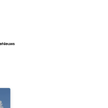
Implementatie
Kennisportal
Blogs/Referenties
Over o
eNieuws