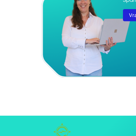
​Spar
Vr