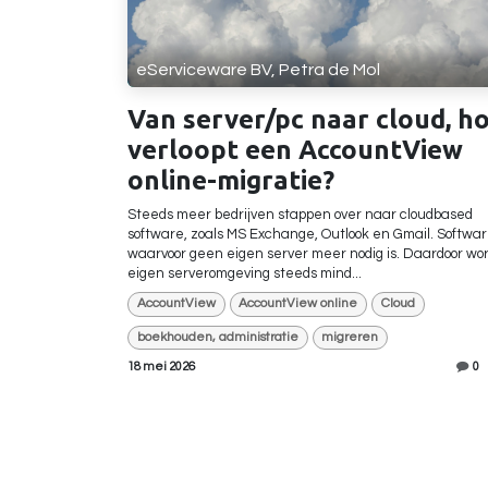
eServiceware BV, Petra de Mol
Van server/pc naar cloud, h
verloopt een AccountView
online-migratie?
Steeds meer bedrijven stappen over naar cloudbased
software, zoals MS Exchange, Outlook en Gmail. Softwa
waarvoor geen eigen server meer nodig is. Daardoor wo
eigen serveromgeving steeds mind...
AccountView
AccountView online
Cloud
boekhouden, administratie
migreren
18 mei 2026
0