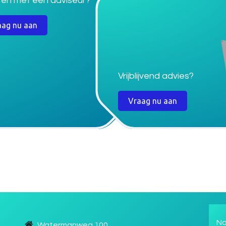
ren met een adviseur?
aag nu aan
Vrijblijvend advies?
Vraag nu aan
Na
Watermanweg 100