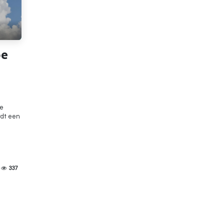
oe
re
rdt een
337