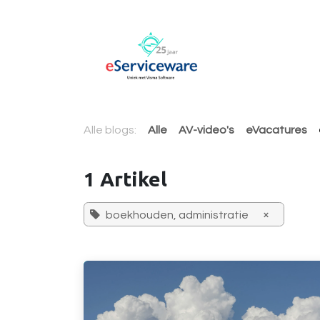
Overslaan naar inhoud
AccountView 
Alle blogs:
Alle
AV-video's
eVacatures
1 Artikel
×
boekhouden, administratie