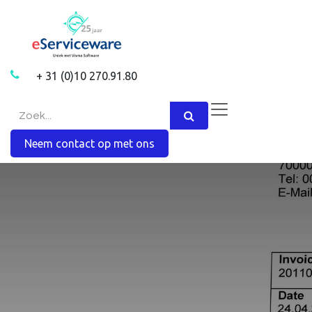
Overslaan naar inhoud
+ 31 (0)10 270.91.80
Neem contact op met ons