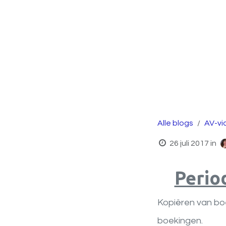
Alle blogs
AV-vi
26 juli 2017
in
Perio
Kopiëren van boe
boekingen.