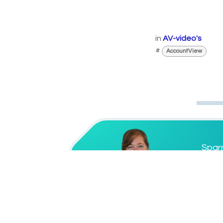
in
AV-video's
#
AccountView
​Spar
Vr