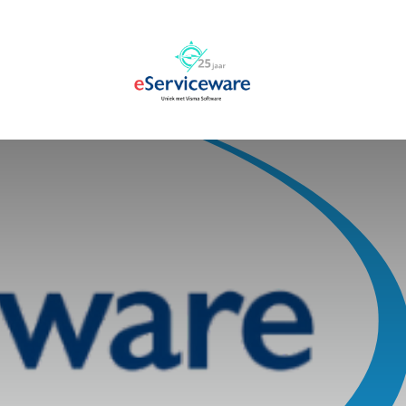
Overslaan naar inhoud
AccountView 